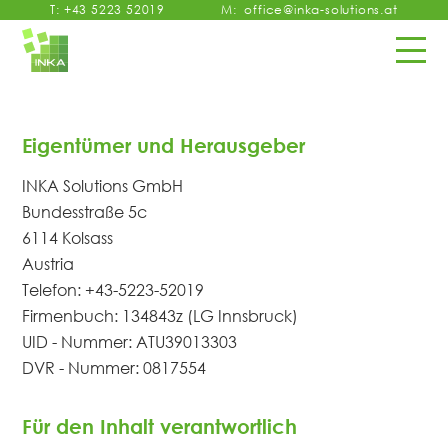
T:
+43 5223 52019
M:
office@inka-solutions.at
Eigentümer und Herausgeber
INKA Solutions GmbH
Bundesstraße 5c
6114 Kolsass
Austria
Telefon: +43-5223-52019
Firmenbuch: 134843z (LG Innsbruck)
UID - Nummer: ATU39013303
DVR - Nummer: 0817554
Für den Inhalt verantwortlich